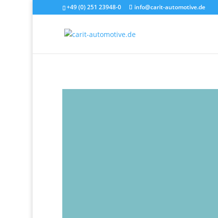
+49 (0) 251 23948-0
info@carit-automotive.de